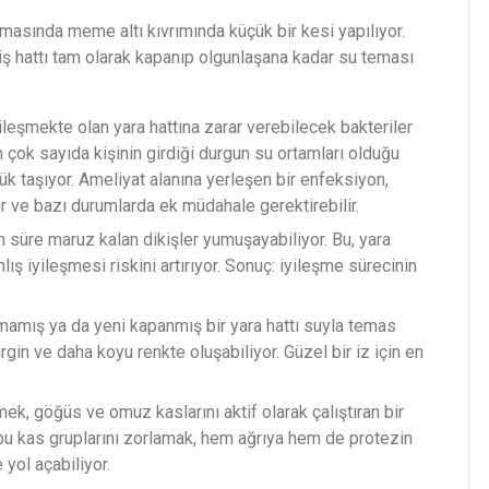
asında meme altı kıvrımında küçük bir kesi yapılıyor.
ikiş hattı tam olarak kapanıp olgunlaşana kadar su teması
leşmekte olan yara hattına zarar verebilecek bakteriler
ın çok sayıda kişinin girdiği durgun su ortamları olduğu
k taşıyor. Ameliyat alanına yerleşen bir enfeksiyon,
r ve bazı durumlarda ek müdahale gerektirebilir.
 süre maruz kalan dikişler yumuşayabiliyor. Bu, yara
ş iyileşmesi riskini artırıyor. Sonuç: iyileşme sürecinin
mış ya da yeni kapanmış bir yara hattı suyla temas
rgin ve daha koyu renkte oluşabiliyor. Güzel bir iz için en
k, göğüs ve omuz kaslarını aktif olarak çalıştıran bir
bu kas gruplarını zorlamak, hem ağrıya hem de protezin
yol açabiliyor.