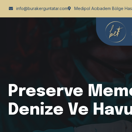
info@burakerguntatar.com
Medipol Acıbadem Bölge Has
Preserve Meme
Denize Ve Havu