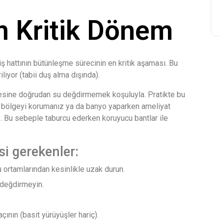
En Kritik Dönem
iş hattının bütünleşme sürecinin en kritik aşaması. Bu
iyor (tabii duş alma dışında).
gesine doğrudan su değdirmemek koşuluyla. Pratikte bu
t bölgeyi korumanız ya da banyo yaparken ameliyat
 Bu sebeple taburcu ederken koruyucu bantlar ile
si gerekenler:
u ortamlarından kesinlikle uzak durun.
 değdirmeyin.
çının (basit yürüyüşler hariç).