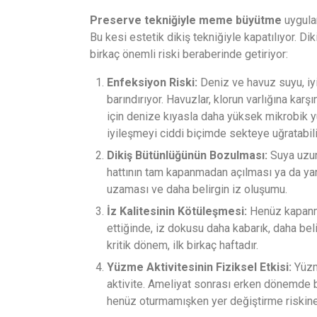
Preserve tekniğiyle meme büyütme
uygulam
Bu kesi estetik dikiş tekniğiyle kapatılıyor. D
birkaç önemli riski beraberinde getiriyor:
Enfeksiyon Riski:
Deniz ve havuz suyu, iyi
barındırıyor. Havuzlar, klorun varlığına karş
için denize kıyasla daha yüksek mikrobik yü
iyileşmeyi ciddi biçimde sekteye uğratabili
Dikiş Bütünlüğünün Bozulması:
Suya uzun
hattının tam kapanmadan açılması ya da yanlı
uzaması ve daha belirgin iz oluşumu.
İz Kalitesinin Kötüleşmesi:
Henüz kapanma
ettiğinde, iz dokusu daha kabarık, daha beli
kritik dönem, ilk birkaç haftadır.
Yüzme Aktivitesinin Fiziksel Etkisi:
Yüzme
aktivite. Ameliyat sonrası erken dönemde 
henüz oturmamışken yer değiştirme riskine 