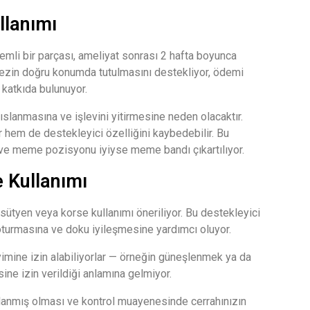
llanımı
mli bir parçası, ameliyat sonrası 2 hafta boyunca
otezin doğru konumda tutulmasını destekliyor, ödemi
 katkıda bulunuyor.
slanmasına ve işlevini yitirmesine neden olacaktır.
ir hem de destekleyici özelliğini kaybedebilir. Bu
 ve meme pozisyonu iyiyse meme bandı çıkartılıyor.
e Kullanımı
 sütyen veya korse kullanımı öneriliyor. Bu destekleyici
turmasına ve doku iyileşmesine yardımcı oluyor.
yimine izin alabiliyorlar — örneğin güneşlenmek ya da
sine izin verildiği anlamına gelmiyor.
lanmış olması ve kontrol muayenesinde cerrahınızın