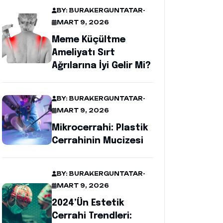
BY: BURAKERGUNTATAR
-
MART 9, 2026
Meme Küçültme
Ameliyatı Sırt
Ağrılarına İyi Gelir Mi?
BY: BURAKERGUNTATAR
-
MART 9, 2026
Mikrocerrahi: Plastik
Cerrahinin Mucizesi
BY: BURAKERGUNTATAR
-
MART 9, 2026
2024’ün Estetik
Cerrahi Trendleri: