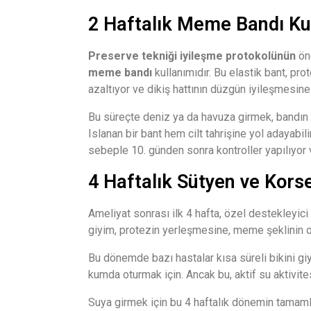
2 Haftalık Meme Bandı Ku
Preserve tekniği iyileşme protokolünün
öne
meme bandı
kullanımıdır. Bu elastik bant, pr
azaltıyor ve dikiş hattının düzgün iyileşmesine
Bu süreçte deniz ya da havuza girmek, bandın ı
Islanan bir bant hem cilt tahrişine yol adayabil
sebeple 10. günden sonra kontroller yapılıyor
4 Haftalık Sütyen ve Kors
Ameliyat sonrası ilk 4 hafta, özel destekleyici
giyim, protezin yerleşmesine, meme şeklinin o
Bu dönemde bazı hastalar kısa süreli bikini gi
kumda oturmak için. Ancak bu, aktif su aktivite
Suya girmek için bu 4 haftalık dönemin tamam